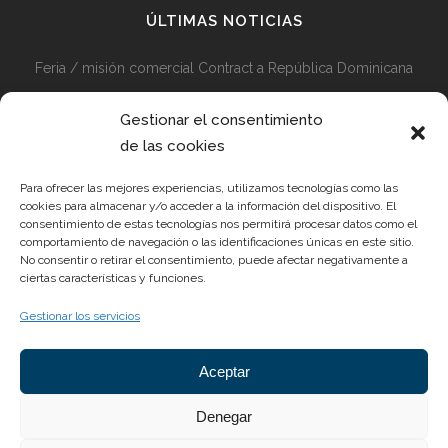
ÚLTIMAS NOTICIAS
Feria / misión comercial Contract a República Dominicana
Misión comercial Contract Perú y Colombia + Visita Feria
Gestionar el consentimiento
Diseño en Medellín 2024
de las cookies
Preparativos en Marcha para la Feria Hábitat 2024
Para ofrecer las mejores experiencias, utilizamos tecnologías como las
cookies para almacenar y/o acceder a la información del dispositivo. El
consentimiento de estas tecnologías nos permitirá procesar datos como el
comportamiento de navegación o las identificaciones únicas en este sitio.
No consentir o retirar el consentimiento, puede afectar negativamente a
REYES ORDOÑEZ DESIGN S.L.
ciertas características y funciones.
Gestionar los servicios
Pol. Ind. Las Teresas, c/Dr. Pedro Pons Nave 2. CP 30510
Yecla (Murcia)
Aceptar
Email:
info@reyesordonez.com
Teléfono: 968 752 885
Denegar