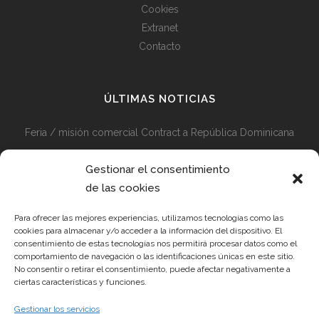
Cookies
Extranet
Contacto
ÚLTIMAS NOTICIAS
Feria / misión comercial Contract a República Dominicana
Misión comercial Contract Perú y Colombia + Visita Feria
Gestionar el consentimiento
Diseño en Medellín 2024
de las cookies
Preparativos en Marcha para la Feria Hábitat 2024
Para ofrecer las mejores experiencias, utilizamos tecnologías como las
cookies para almacenar y/o acceder a la información del dispositivo. El
consentimiento de estas tecnologías nos permitirá procesar datos como el
comportamiento de navegación o las identificaciones únicas en este sitio.
No consentir o retirar el consentimiento, puede afectar negativamente a
REYES ORDOÑEZ DESIGN S.L.
ciertas características y funciones.
Gestionar los servicios
Pol. Ind. Las Teresas, c/Dr. Pedro Pons Nave 2. CP 30510