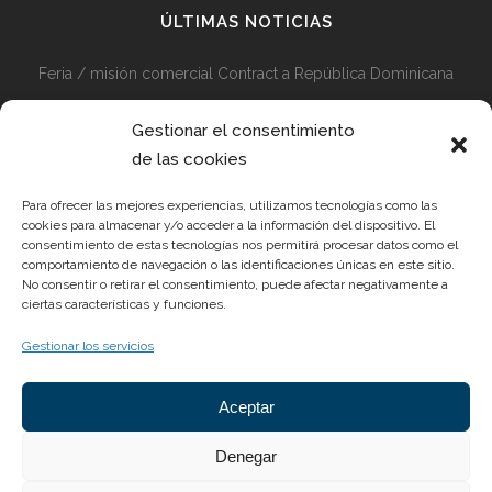
ÚLTIMAS NOTICIAS
Feria / misión comercial Contract a República Dominicana
Misión comercial Contract Perú y Colombia + Visita Feria
Gestionar el consentimiento
Diseño en Medellín 2024
de las cookies
Preparativos en Marcha para la Feria Hábitat 2024
Para ofrecer las mejores experiencias, utilizamos tecnologías como las
cookies para almacenar y/o acceder a la información del dispositivo. El
consentimiento de estas tecnologías nos permitirá procesar datos como el
comportamiento de navegación o las identificaciones únicas en este sitio.
No consentir o retirar el consentimiento, puede afectar negativamente a
REYES ORDOÑEZ DESIGN S.L.
ciertas características y funciones.
Gestionar los servicios
Pol. Ind. Las Teresas, c/Dr. Pedro Pons Nave 2. CP 30510
Yecla (Murcia)
Aceptar
Email:
info@reyesordonez.com
Teléfono: 968 752 885
Denegar