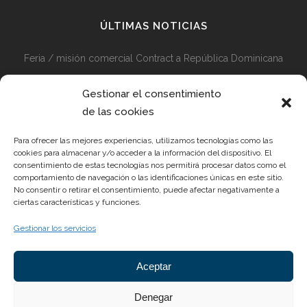
ÚLTIMAS NOTICIAS
Feria / misión comercial Contract a República Dominicana
Misión comercial Contract Perú y Colombia + Visita Feria
Gestionar el consentimiento
Diseño en Medellín 2024
de las cookies
Preparativos en Marcha para la Feria Hábitat 2024
Para ofrecer las mejores experiencias, utilizamos tecnologías como las
cookies para almacenar y/o acceder a la información del dispositivo. El
consentimiento de estas tecnologías nos permitirá procesar datos como el
comportamiento de navegación o las identificaciones únicas en este sitio.
No consentir o retirar el consentimiento, puede afectar negativamente a
REYES ORDOÑEZ DESIGN S.L.
ciertas características y funciones.
Gestionar los servicios
Pol. Ind. Las Teresas, c/Dr. Pedro Pons Nave 2. CP 30510
Yecla (Murcia)
Aceptar
Email:
info@reyesordonez.com
Teléfono: 968 752 885
Denegar