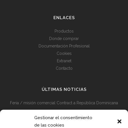
ENLACES
Productos
Donde comprar
Documentación Profesional
Cookies
Extranet
Contacto
ÚLTIMAS NOTICIAS
Feria / misión comercial Contract a República Dominicana
Misión comercial Contract Perú y Colombia + Visita Feria
Gestionar el consentimiento
Diseño en Medellín 2024
de las cookies