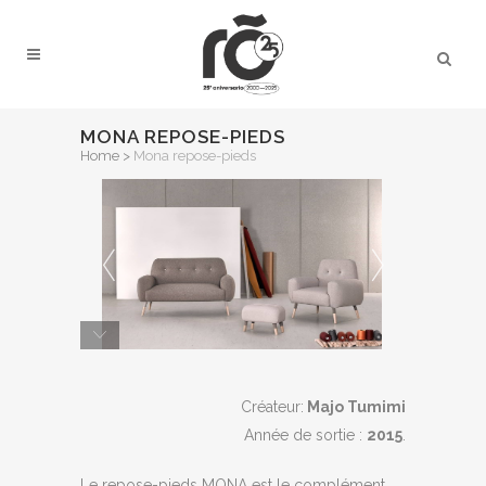
MONA REPOSE-PIEDS
Home
>
Mona repose-pieds
Créateur:
Majo Tumimi
Année de sortie :
2015
.
Le repose-pieds MONA est le complément