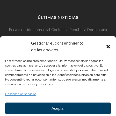
ÚLTIMAS NOTICIAS
Feria / misión comercial Contract a República Dominicana
Misión comercial Contract Perú y Colombia + Visita Feria
Gestionar el consentimiento
Diseño en Medellín 2024
de las cookies
Preparativos en Marcha para la Feria Hábitat 2024
Para ofrecer las mejores experiencias, utilizamos tecnologías como las
cookies para almacenar y/o acceder a la información del dispositivo. El
consentimiento de estas tecnologías nos permitirá procesar datos como el
comportamiento de navegación o las identificaciones únicas en este sitio.
No consentir o retirar el consentimiento, puede afectar negativamente a
REYES ORDOÑEZ DESIGN S.L.
ciertas características y funciones.
Gestionar los servicios
Pol. Ind. Las Teresas, c/Dr. Pedro Pons Nave 2. CP 30510
Yecla (Murcia)
Aceptar
Email:
info@reyesordonez.com
Teléfono: 968 752 885