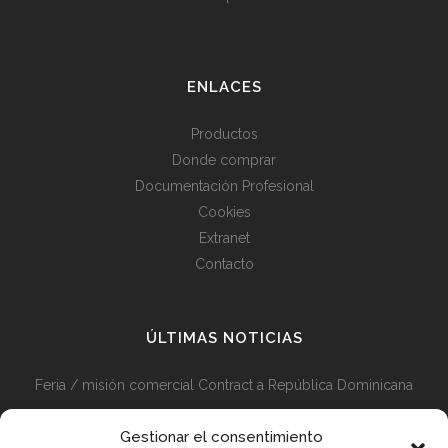
ENLACES
Productos
Donde comprar
Documentación Profesional
Cookies
Extranet
Contacto
ÚLTIMAS NOTICIAS
Feria / misión comercial Contract a República Dominicana
Misión comercial Contract Perú y Colombia + Visita Feria
Gestionar el consentimiento