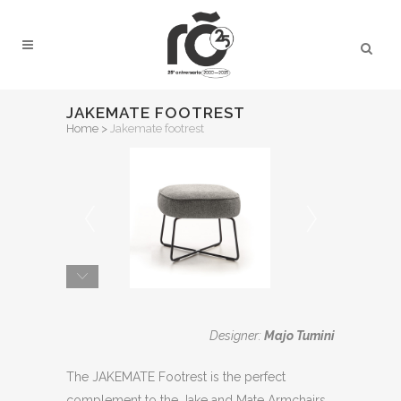
JAKEMATE FOOTREST
Home
>
Jakemate footrest
Designer:
Majo Tumini
The JAKEMATE Footrest is the perfect
complement to the Jake and Mate Armchairs.