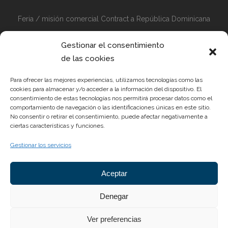
Feria / misión comercial Contract a República Dominicana
Misión comercial Contract Perú y Colombia + Visita Feria
Gestionar el consentimiento
Diseño en Medellín 2024
de las cookies
Preparativos en Marcha para la Feria Hábitat 2024
Para ofrecer las mejores experiencias, utilizamos tecnologías como las
cookies para almacenar y/o acceder a la información del dispositivo. El
consentimiento de estas tecnologías nos permitirá procesar datos como el
comportamiento de navegación o las identificaciones únicas en este sitio.
No consentir o retirar el consentimiento, puede afectar negativamente a
REYES ORDOÑEZ DESIGN S.L.
ciertas características y funciones.
Gestionar los servicios
Pol. Ind. Las Teresas, c/Dr. Pedro Pons Nave 2. CP 30510
Yecla (Murcia)
Aceptar
Email:
info@reyesordonez.com
Teléfono: 968 752 885
Denegar
Ver preferencias