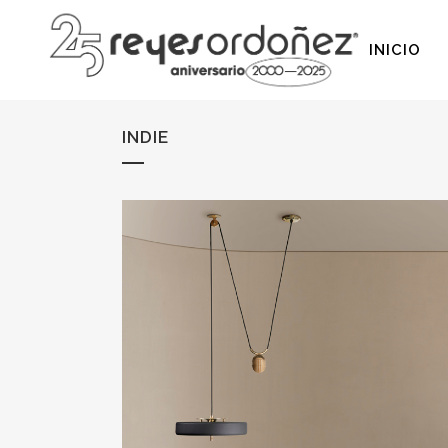
INICIO
INDIE
SIN MECANISMO
PATA ALTA
DESLIZANTES
PATA BAJA
MOTORIZADOS
SOFÁS CAMA