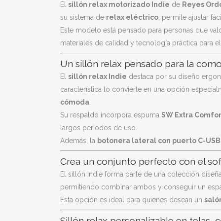
El
sillón relax motorizado Indie
de
Reyes Ord
su sistema de
relax eléctrico
, permite ajustar f
Este modelo está pensado para personas que val
materiales de calidad y tecnología práctica para el 
Un sillón relax pensado para la com
El
sillón relax Indie
destaca por su diseño erg
característica lo convierte en una opción espec
cómoda
.
Su respaldo incorpora espuma
SW Extra Comfor
largos periodos de uso.
Además, la
botonera lateral con puerto C-USB
Crea un conjunto perfecto con el so
El sillón Indie forma parte de una colección diseñ
permitiendo combinar ambos y conseguir un espa
Esta opción es ideal para quienes desean un
saló
Sillón relax personalizable en telas,