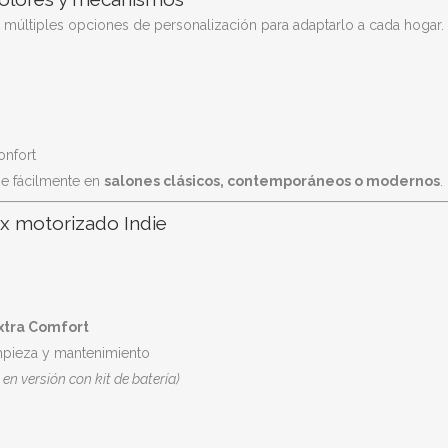
n múltiples opciones de personalización para adaptarlo a cada hogar.
onfort
rse fácilmente en
salones clásicos, contemporáneos o modernos
.
lax motorizado Indie
xtra Comfort
limpieza y mantenimiento
 en versión con kit de batería)