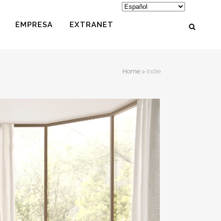
EMPRESA
EXTRANET
Home
>
Indie
PUFS
REPOSAPIÉS
COJINES
MESITAS
MASCOTAS