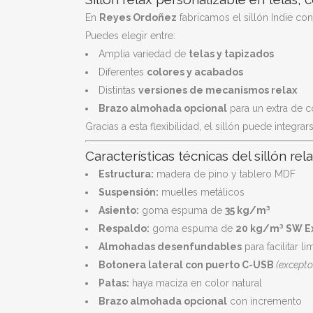
En
Reyes Ordoñez
fabricamos el sillón Indie co
Puedes elegir entre:
Amplia variedad de
telas y tapizados
Diferentes
colores y acabados
Distintas
versiones de mecanismos relax
Brazo almohada opcional
para un extra de c
Gracias a esta flexibilidad, el sillón puede integra
Características técnicas del sillón re
Estructura:
madera de pino y tablero MDF
Suspensión:
muelles metálicos
Asiento:
goma espuma de
35 kg/m³
Respaldo:
goma espuma de
20 kg/m³ SW E
Almohadas desenfundables
para facilitar 
Botonera lateral con puerto C-USB
(excepto
Patas:
haya maciza en color natural
Brazo almohada opcional
con incremento