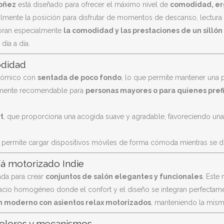
oñez
está diseñado para ofrecer el máximo nivel de
comodidad, erg
ácilmente la posición para disfrutar de momentos de descanso, lectura o
oran especialmente
la comodidad y las prestaciones de un silló
día a día.
odidad
onómico con
sentada de poco fondo
, lo que permite mantener una po
ialmente recomendable para
personas mayores o para quienes pref
t
, que proporciona una acogida suave y agradable, favoreciendo un
permite cargar dispositivos móviles de forma cómoda mientras se disf
fá motorizado Indie
ada para crear
conjuntos de salón elegantes y funcionales
. Este
cio homogéneo donde el confort y el diseño se integran perfectame
n moderno con asientos relax motorizados
, manteniendo la misma
 colores y mecanismos