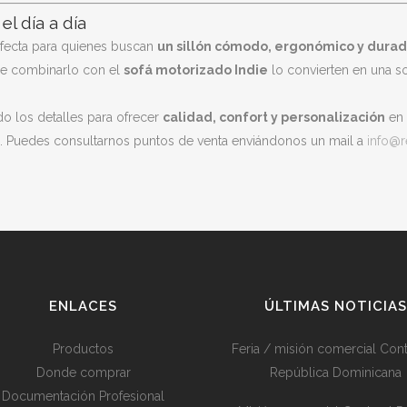
el día a día
fecta para quienes buscan
un sillón cómodo, ergonómico y dura
 de combinarlo con el
sofá motorizado Indie
lo convierten en una so
ndo los detalles para ofrecer
calidad, confort y personalización
en 
as. Puedes consultarnos puntos de venta enviándonos un mail a
info@
ENLACES
ÚLTIMAS NOTICIAS
Productos
Feria / misión comercial Cont
Donde comprar
República Dominicana
Documentación Profesional