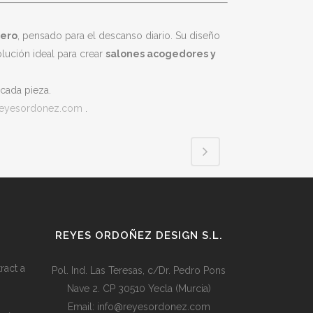
dero
, pensado para el descanso diario. Su diseño
lución ideal para crear
salones acogedores y
cada pieza.
reyesordonez.com
.
REYES ORDOÑEZ DESIGN S.L.
ract a
Pol. Ind. Las Teresas, c/Dr. Pedro Pons
Nave 2. CP 30510 Yecla (Murcia)
Email:
info@reyesordonez.com