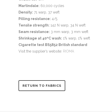
Martindale:
60,000 cycles
Density:
71 warp, 37 weft
Pilling resistance:
4/5
Tensile strength:
142 N warp, 34 N weft
Seam resistance:
3 mm warp, 3 mm weft
Shrinkage at 40ºC wash:
1% warp, 1% weft
Cigarette test BS5852 British standard
Visit the supplier’s website:
RIOMA
RETURN TO FABRICS