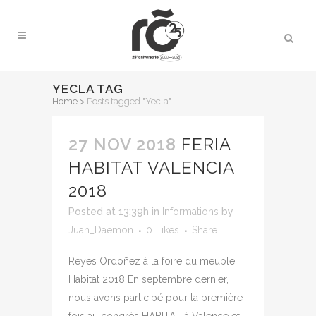
YECLA TAG
Home
>
Posts tagged "Yecla"
27 NOV 2018
FERIA
HABITAT VALENCIA
2018
Posted at 13:39h
in
Informations
by
Juan_Daemon
0
Likes
Share
Reyes Ordoñez à la foire du meuble
Habitat 2018 En septembre dernier,
nous avons participé pour la première