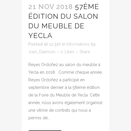
21 NOV 2018
57ÈME
ÉDITION DU SALON
DU MEUBLE DE
YECLA
Posted at 11:31h
in
Informations
by
Juan_Daemon
0
Likes
Share
Reyes Ordoñez au salon du meuble à
Yecla en 2018 Comme chaque année,
Reyes Ordoñez a participé en
septembre dernier à la 58ème édition
de la Foire du Meuble de Yecla. Cette
année, nous avons également organisé
une vitrine de contrats qui nous a
permis de...