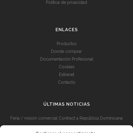
Política de privacidad
ENLACES
Productos
Donde comprar
Documentación Profesional
Cookies
Extranet
Contacto
ÚLTIMAS NOTICIAS
Feria / misión comercial Contract a República Dominicana
Misión comercial Contract Perú y Colombia + Visita Feria