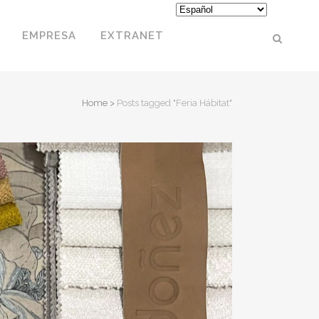
EMPRESA
EXTRANET
Home
>
Posts tagged "Feria Hábitat"
PUFS
REPOSAPIÉS
COJINES
MESITAS
MASCOTAS