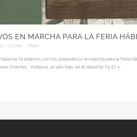
VOS EN MARCHA PARA LA FERIA HÁBI
ez
7
Likes
Share
e Valencia Ya estamos con los preparativos en marcha para la Feria H
s Ordoñez. Visítanos, un año más, en el stand N2 P3-E7 y...