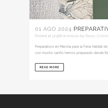
01 AGO 2024
PREPARATI
Posted at 12:56h
in
Noticias
by
Reyes_Ordon
Preparativos en Marcha para la Feria Hábitat d
con mucho cariño hemos preparado desde Reye
READ MORE